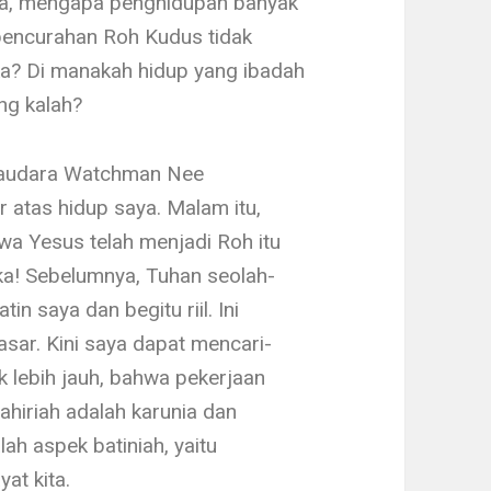
a, mengapa penghidup­an banyak
n­curahan Roh Kudus tidak
a? Di manakah hidup yang ibadah
ng kalah?
 saudara Watchman Nee
 atas hidup saya. Malam itu,
wa Yesus telah menjadi Roh itu
uka! Sebelumnya, Tuhan seolah-
tin saya dan begitu riil. Ini
ar. Kini saya dapat mencari-
k lebih jauh, bahwa pekerjaan
ahiriah adalah karunia dan
lah aspek batiniah, yaitu
at kita.