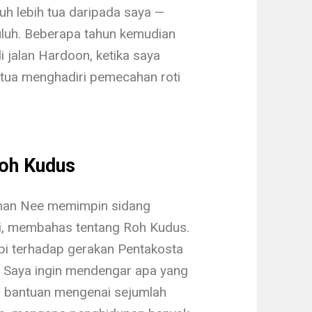
h lebih tua dari­pada saya —
u­luh. Beberapa tahun kemudian
i jalan Hardoon, ketika saya
tua menghadiri peme­cahan roti
Roh Kudus
man Nee memimpin sidang
hai, membahas tentang Roh Kudus.
api terhadap gerakan Pen­takosta
. Saya ingin mendengar apa yang
a bantuan mengenai sejumlah