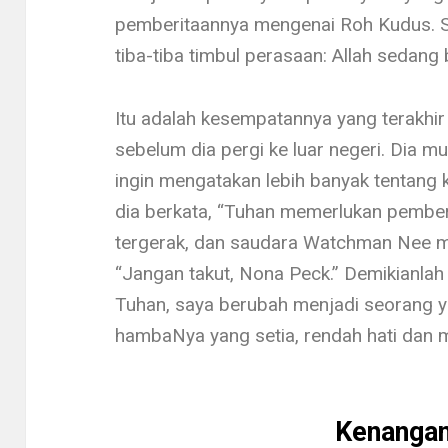
pemberitaannya mengenai Roh Kudus. Su
tiba-tiba timbul perasaan: Allah se­dang b
Itu adalah kesempatannya yang terakhi
sebelum dia pergi ke luar negeri. Dia 
ingin mengata­kan lebih banyak tentang 
dia berkata, “Tuhan memerlukan pemberit
tergerak, dan saudara Watchman Nee me
“Jangan takut, Nona Peck.” Demikianla
Tuhan, saya berubah menjadi seorang ya
hambaNya yang setia, rendah hati dan m
Kenangan