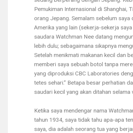
Pemukiman Internasional di Shanghai, 
orang Jepang. Semalam sebelum saya 
Amerika yang lain (se­kerja-sekerja say
saudara Watchman Nee datang mengunj
lebih dulu; sebagaimana sikapnya mengu
Setelah menikmati ma­kanan kecil dan b
memberi saya sebuah botol tanpa merek 
yang diproduksi CBC Laboratories deng
tetes sehari.” Betapa be­sar perhatian 
saudari kecil yang akan ditahan selama 
Ketika saya mendengar nama Watchman 
tahun 1934, saya tidak tahu apa-apa te
saya, dia adalah seo­rang tua yang berja