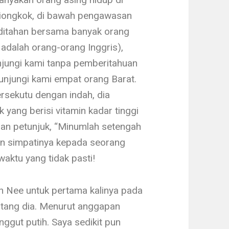
Tiongkok, di ba­wah pengawasan
ditahan bersama banyak orang
a adalah orang-orang Inggris),
ungi kami tanpa pem­beritahuan
n­jungi kami empat orang Barat.
ersekutu dengan indah, dia
yang berisi vitamin kadar tinggi
an petunjuk, “Minumlah setengah
dan simpatinya kepada seorang
waktu yang tidak pasti!
Nee untuk per­tama kalinya pada
ntang dia. Menurut anggapan
nggut putih. Saya sedikit pun