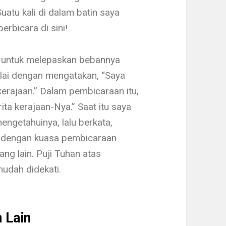
atu kali di dalam batin saya
erbicara di sini!
r untuk melepaskan bebannya
mulai dengan mengatakan, “Saya
kerajaan.” Dalam pembicara­an itu,
a ke­rajaan-Nya.” Saat itu saya
ngetahuinya, lalu berkata,
h dengan kuasa pembicaraan
ng lain. Puji Tuhan atas
udah didekati.
 Lain