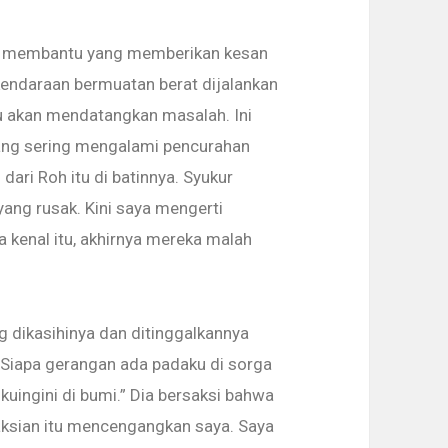
at mem­bantu yang memberikan kesan
kendaraan bermuatan berat dija­lankan
u akan mendatangkan masalah. Ini
ng sering mengalami pen­curahan
ari Roh itu di batinnya. Syukur
yang rusak. Kini saya mengerti
 kenal itu, akhirnya mereka malah
g dikasihinya dan ditinggalkannya
“Siapa gerangan ada padaku di sorga
kuingini di bumi.” Dia bersaksi bahwa
saksian itu mencengang­kan saya. Saya