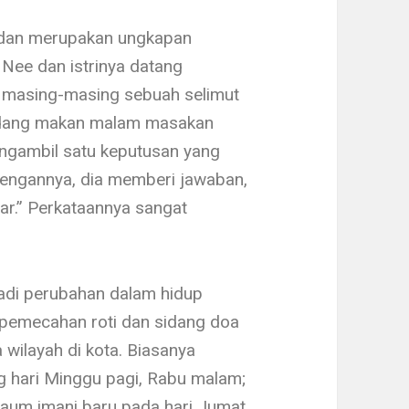
il dan merupakan ungkapan
Nee dan istrinya datang
 masing-masing sebuah selimut
iundang makan malam masakan
engambil satu keputusan yang
dengannya, dia memberi jawaban,
r.” Perkataan­nya sangat
adi per­ubahan dalam hidup
 pemecahan roti dan sidang doa
 wilayah di kota. Biasanya
 hari Minggu pagi, Rabu malam;
aum imani baru pada hari Jumat