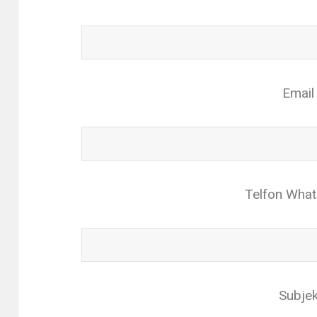
Email
Telfon Wha
Subje