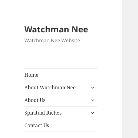
Watchman Nee
Watchman Nee Website
Home
expand
About Watchman Nee
child
expand
menu
About Us
child
expand
menu
Spiritual Riches
child
menu
Contact Us