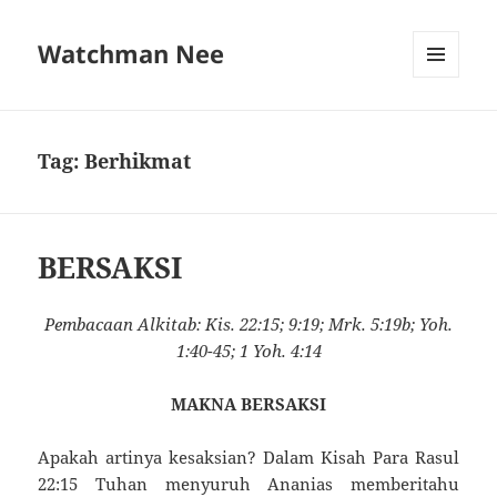
Watchman Nee
MENU
AND
WIDGETS
Tag:
Berhikmat
BERSAKSI
Pembacaan Alkitab: Kis. 22:15; 9:19; Mrk. 5:19b; Yoh.
1:40-45; 1 Yoh. 4:14
MAKNA BERSAKSI
Apakah artinya kesaksian? Dalam Kisah Para Rasul
22:15 Tuhan menyuruh Ananias memberitahu