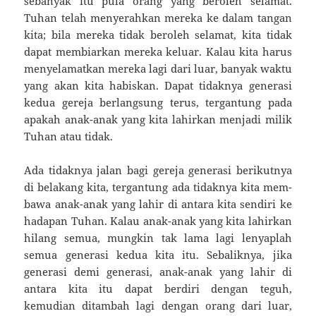
sebanyak itu pula orang yang beroleh selamat.
Tuhan telah menyerahkan mereka ke dalam tangan
kita; bila mereka tidak beroleh selamat, kita tidak
dapat mem­biar­kan mereka keluar. Kalau kita harus
menyelamatkan mereka lagi dari luar, banyak waktu
yang akan kita habiskan. Dapat tidaknya generasi
kedua gereja berlangsung terus, tergantung pada
apakah anak-anak yang kita lahirkan menjadi milik
Tuhan atau tidak.
Ada tidaknya jalan bagi gereja generasi berikutnya
di belakang kita, tergantung ada tidaknya kita mem­
bawa anak-anak yang lahir di antara kita sendiri ke
hadapan Tuhan. Kalau anak-anak yang kita lahirkan
hi­lang semua, mungkin tak lama lagi lenyaplah
semua ge­nerasi kedua kita itu. Sebaliknya, jika
generasi demi generasi, anak-anak yang lahir di
antara kita itu dapat berdiri dengan teguh,
kemudian ditambah lagi dengan orang dari luar,