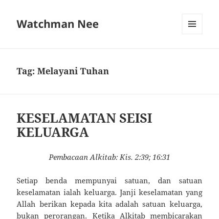
Watchman Nee
MENU
AND
WIDGETS
Tag:
Melayani Tuhan
KESELAMATAN SEISI
KELUARGA
Pembacaan Alkitab: Kis. 2:39; 16:31
Setiap benda mempunyai satuan, dan satuan
keselamatan ialah keluarga. Janji keselamatan yang
Allah berikan kepada kita adalah satuan keluarga,
bukan perorangan. Ketika Alkitab membicarakan