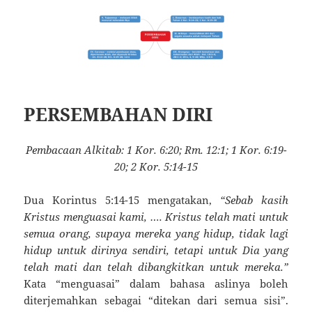
PERSEMBAHAN DIRI
Pembacaan Alkitab: 1 Kor. 6:20; Rm. 12:1; 1 Kor. 6:19-
20; 2 Kor. 5:14-15
Dua Korintus 5:14-15 mengatakan,
“Sebab kasih
Kristus menguasai kami, …. Kristus telah mati untuk
semua orang, supaya mereka yang hidup, tidak lagi
hidup untuk dirinya sendiri, tetapi untuk Dia yang
telah mati dan telah dibangkitkan untuk mereka.”
Kata “menguasai” dalam bahasa aslinya boleh
diterjemahkan sebagai “ditekan dari semua sisi”.