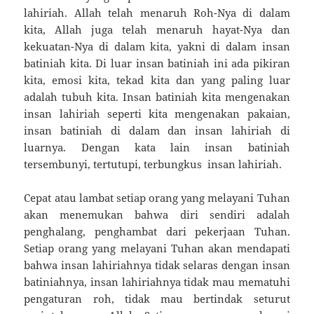
lahiriah. Allah telah menaruh Roh-Nya di dalam
kita, Allah juga telah menaruh hayat-Nya dan
kekuatan-Nya di dalam kita, yakni di dalam insan
batiniah kita. Di luar insan batiniah ini ada pikiran
kita, emosi kita, tekad kita dan yang paling luar
adalah tubuh kita. Insan batiniah kita mengenakan
insan lahiriah seperti kita mengenakan pakaian,
insan batiniah di dalam dan insan lahiriah di
luarnya. Dengan kata lain insan batiniah
tersembunyi, tertutupi, terbungkus insan lahiriah.
Cepat atau lambat setiap orang yang melayani Tuhan
akan menemukan bahwa diri sendiri adalah
penghalang, penghambat dari pekerjaan Tuhan.
Setiap orang yang melayani Tuhan akan mendapati
bahwa insan lahiriahnya tidak selaras dengan insan
batiniahnya, insan lahiriahnya tidak mau mematuhi
pengaturan roh, tidak mau bertindak seturut