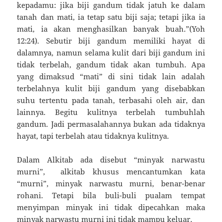
kepadamu: jika biji gandum tidak jatuh ke dalam
tanah dan mati, ia tetap satu biji saja; tetapi jika ia
mati, ia akan menghasilkan banyak buah.”(Yoh
12:24). Sebutir biji gandum memiliki hayat di
dalamnya, namun selama kulit dari biji gandum ini
tidak terbelah, gandum tidak akan tumbuh. Apa
yang dimaksud “mati” di sini tidak lain adalah
terbelahnya kulit biji gandum yang disebabkan
suhu tertentu pada tanah, terbasahi oleh air, dan
lainnya. Begitu kulitnya terbelah tumbuhlah
gandum. Jadi permasalahannya bukan ada tidaknya
hayat, tapi terbelah atau tidaknya kulitnya.
Dalam Alkitab ada disebut “minyak narwastu
murni”, alkitab khusus mencantumkan kata
“murni”, minyak narwastu murni, benar-benar
rohani. Tetapi bila buli-buli pualam tempat
menyimpan minyak ini tidak dipecahkan maka
minyak narwastu murni ini tidak mampu keluar.