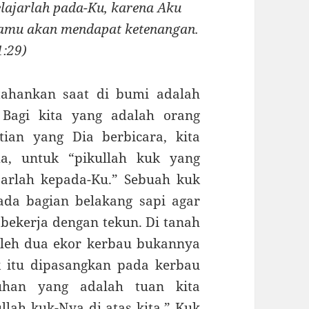
lajarlah pada-Ku, karena Aku
wamu akan mendapat ketenangan.
1:29)
tahankan saat di bumi adalah
 Bagi kita yang adalah orang
ian yang Dia berbicara, kita
a, untuk “pikullah kuk yang
jarlah kepada-Ku.” Sebuah kuk
da bagian belakang sapi agar
 bekerja dengan tekun. Di tanah
oleh dua ekor kerbau bukannya
 itu dipasangkan pada kerbau
uhan yang adalah tuan kita
lah kuk-Nya di atas kita.” Kuk