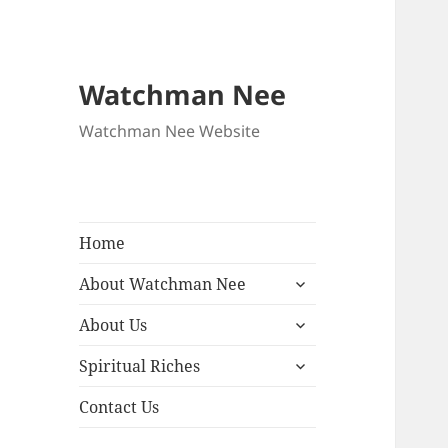
Watchman Nee
Watchman Nee Website
Home
expand
About Watchman Nee
child
expand
menu
About Us
child
expand
menu
Spiritual Riches
child
menu
Contact Us